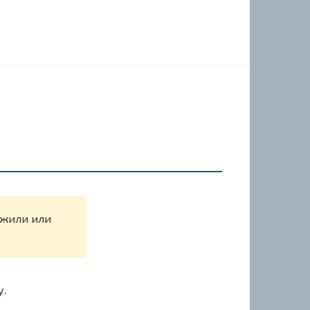
ружили или
у.