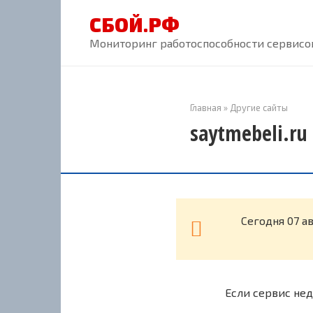
Перейти
СБОЙ.РФ
к
контенту
Мониторинг работоспособности сервисов
Главная
»
Другие сайты
saytmebeli.ru
Cегодня 07 а
Если сервис нед