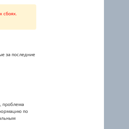
х сбоях.
ые за последние
, проблема
нформацию по
иальным