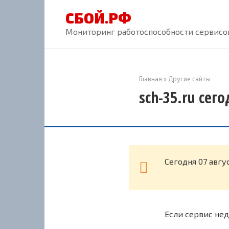
Перейти
СБОЙ.РФ
к
контенту
Мониторинг работоспособности сервисов
Главная
»
Другие сайты
sch-35.ru сег
Cегодня 07 авгу
Если сервис нед