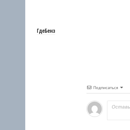
ГдеБенз
Подписаться