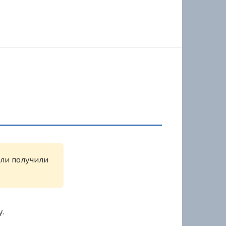
или получили
у.