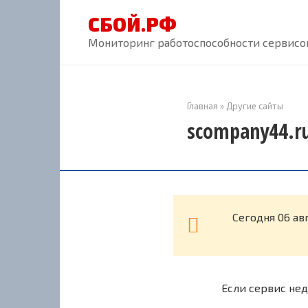
Перейти
СБОЙ.РФ
к
контенту
Мониторинг работоспособности сервисов
Главная
»
Другие сайты
scompany44.ru
Cегодня 06 ав
Если сервис нед