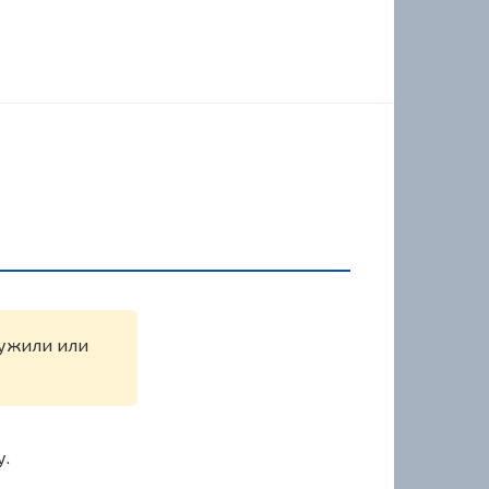
ружили или
у.