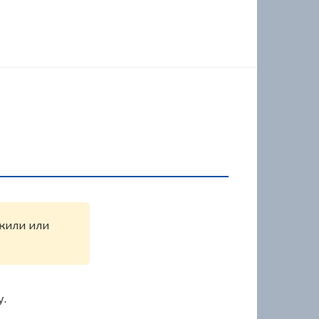
ужили или
у.