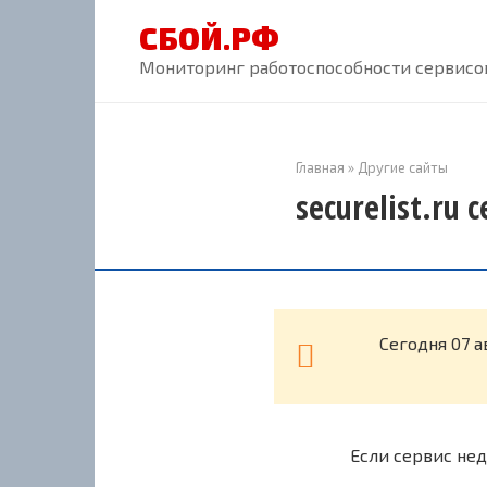
Перейти
СБОЙ.РФ
к
контенту
Мониторинг работоспособности сервисов
Главная
»
Другие сайты
securelist.ru 
Cегодня 07 а
Если сервис нед