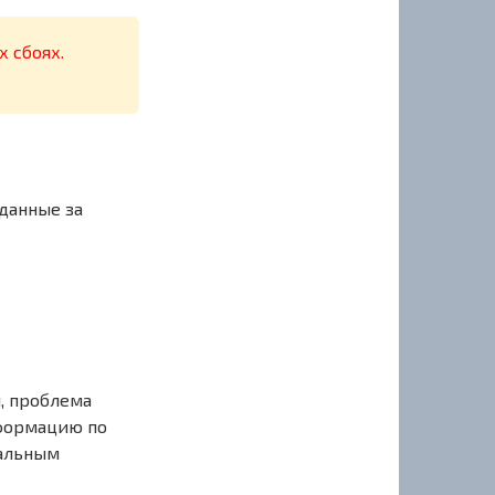
х сбоях.
данные за
, проблема
нформацию по
иальным