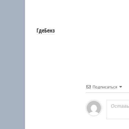
ГдеБенз
Подписаться