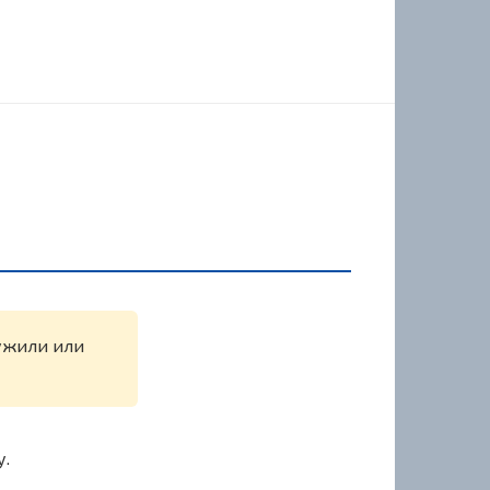
ружили или
у.