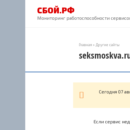
Перейти
СБОЙ.РФ
к
контенту
Мониторинг работоспособности сервисов
Главная
»
Другие сайты
seksmoskva.ru
Cегодня 07 ав
Если сервис нед