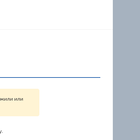
ружили или
у.