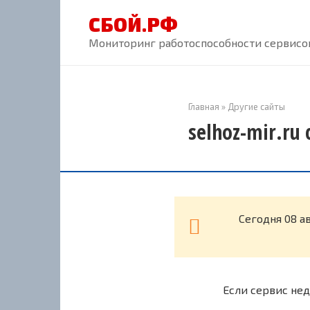
Перейти
СБОЙ.РФ
к
контенту
Мониторинг работоспособности сервисов
Главная
»
Другие сайты
selhoz-mir.ru
Cегодня 08 а
Если сервис нед