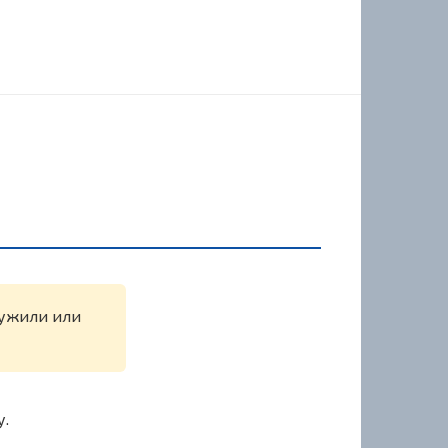
ружили или
у.