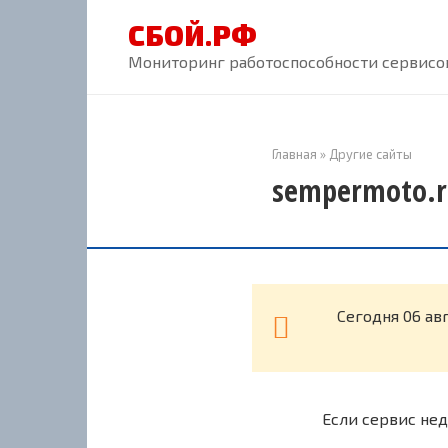
Перейти
СБОЙ.РФ
к
контенту
Мониторинг работоспособности сервисов
Главная
»
Другие сайты
sempermoto.r
Cегодня 06 ав
Если сервис нед