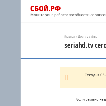
Перейти
СБОЙ.РФ
к
контенту
Мониторинг работоспособности сервисов
Главная
»
Другие сайты
seriahd.tv се
Cегодня 05 
Если сервис нед