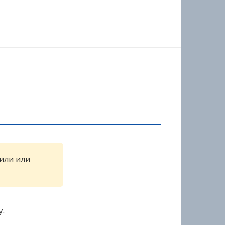
жили или
у.