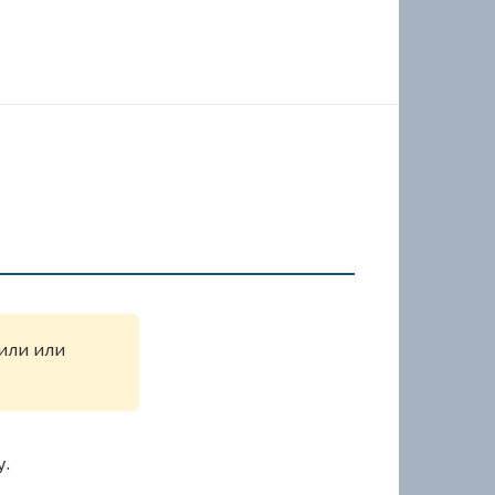
жили или
у.