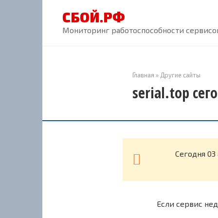
Перейти
СБОЙ.РФ
к
контенту
Мониторинг работоспособности сервисов
Главная
»
Другие сайты
serial.top се
Cегодня 03 
Если сервис нед