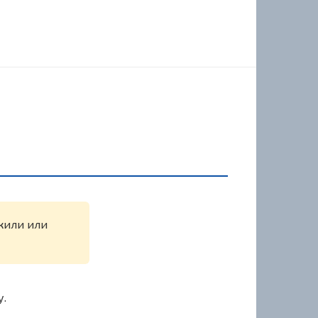
ужили или
у.