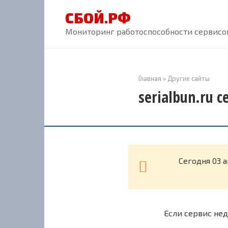
Перейти
СБОЙ.РФ
к
контенту
Мониторинг работоспособности сервисов
Главная
»
Другие сайты
serialbun.ru 
Cегодня 03 а
Если сервис нед