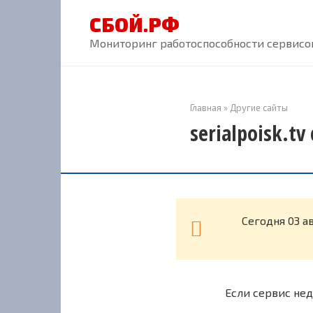
Перейти
СБОЙ.РФ
к
контенту
Мониторинг работоспособности сервисов
Главная
»
Другие сайты
serialpoisk.tv
Cегодня 03 а
Если сервис нед