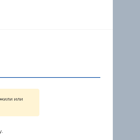
ружили или
у.