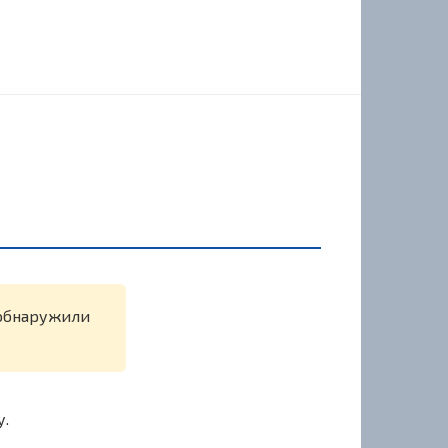
е обнаружили
у.