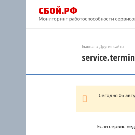
Перейти
СБОЙ.РФ
к
контенту
Мониторинг работоспособности сервисов
Главная
»
Другие сайты
service.termi
Cегодня 06 авг
Если сервис нед