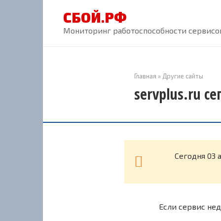
Перейти
СБОЙ.РФ
к
контенту
Мониторинг работоспособности сервисов
Главная
»
Другие сайты
servplus.ru с
Cегодня 03 
Если сервис нед