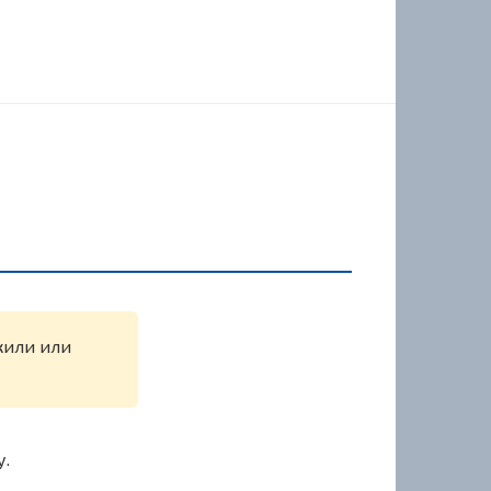
жили или
у.