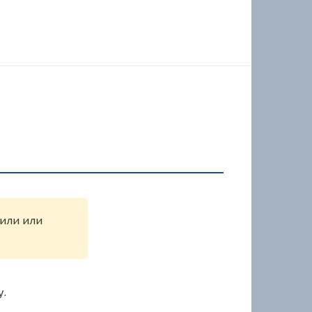
жили или
у.