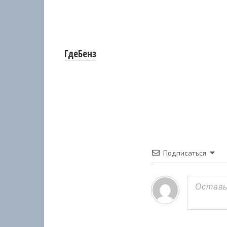
ГдеБенз
Подписаться