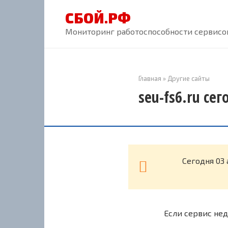
Перейти
СБОЙ.РФ
к
контенту
Мониторинг работоспособности сервисов
Главная
»
Другие сайты
seu-fs6.ru се
Cегодня 03 
Если сервис нед