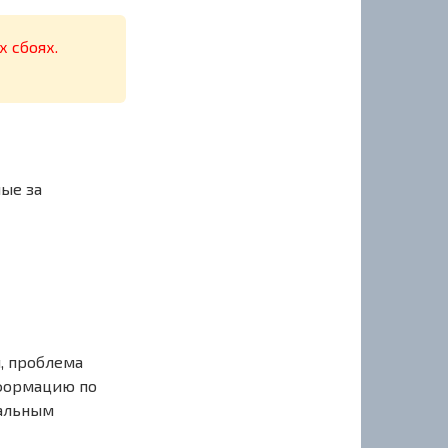
х сбоях.
ные за
, проблема
нформацию по
иальным