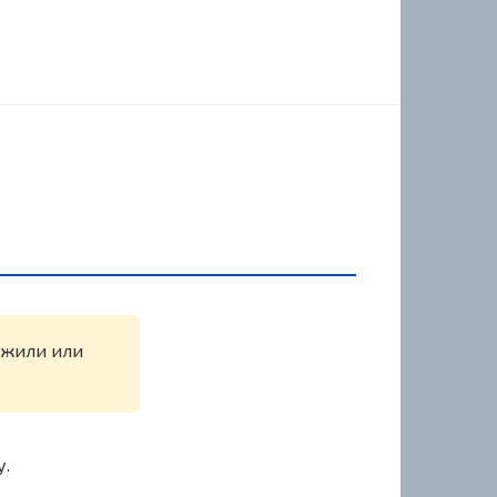
ружили или
у.