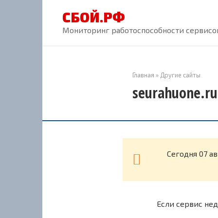
Перейти
СБОЙ.РФ
к
контенту
Мониторинг работоспособности сервисов
Главная
»
Другие сайты
seurahuone.ru
Cегодня 07 а
Если сервис нед