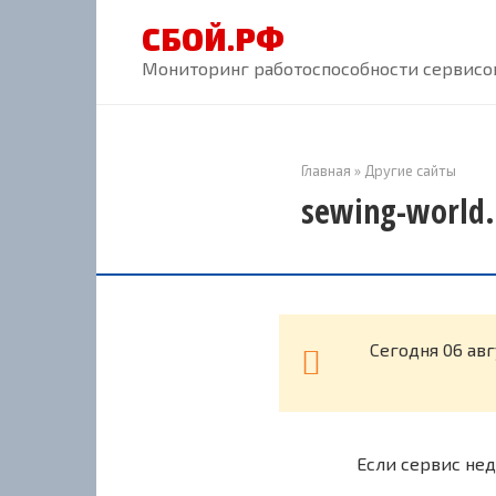
Перейти
СБОЙ.РФ
к
контенту
Мониторинг работоспособности сервисов
Главная
»
Другие сайты
sewing-world.
Cегодня 06 ав
Если сервис нед