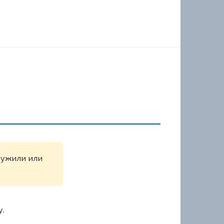
аружили или
у.