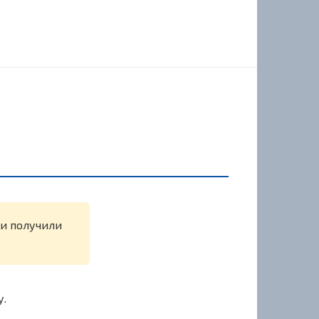
ли получили
у.