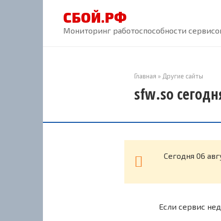
Перейти
СБОЙ.РФ
к
контенту
Мониторинг работоспособности сервисов
Главная
»
Другие сайты
sfw.so сегодн
Cегодня 06 авг
Если сервис нед