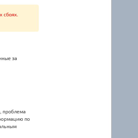
х сбоях.
нные за
, проблема
нформацию по
иальным