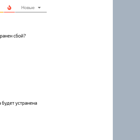
Новые
транен сбой?
а будет устранена