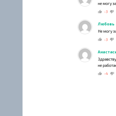
не могу з
-3
Любовь
Не могу з
-3
Анастас
Здравству
не работа
-4