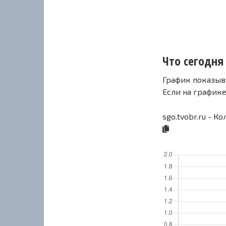
Что сегодня 
График показыв
Если на график
sgo.tvobr.ru - К