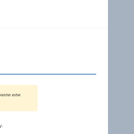
ужили или
у.