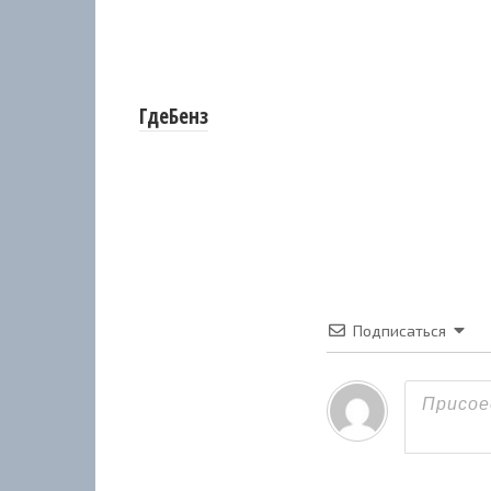
ГдеБенз
Подписаться