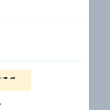
ужили или
у.