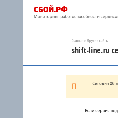
Перейти
СБОЙ.РФ
к
контенту
Мониторинг работоспособности сервисов
Главная
»
Другие сайты
shift-line.ru 
Cегодня 06 а
Если сервис нед