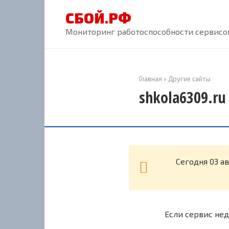
Перейти
СБОЙ.РФ
к
контенту
Мониторинг работоспособности сервисов
Главная
»
Другие сайты
shkola6309.ru
Cегодня 03 а
Если сервис нед