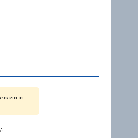
ружили или
у.