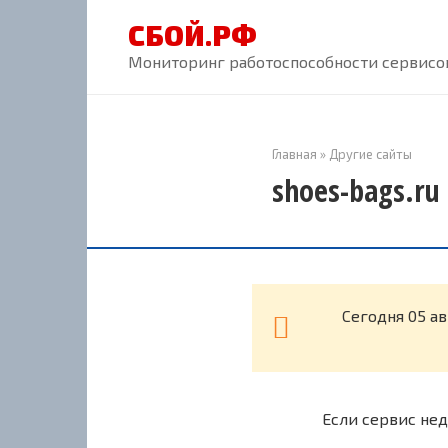
Перейти
СБОЙ.РФ
к
контенту
Мониторинг работоспособности сервисов
Главная
»
Другие сайты
shoes-bags.ru
Cегодня 05 а
Если сервис нед