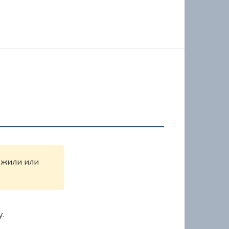
ружили или
у.