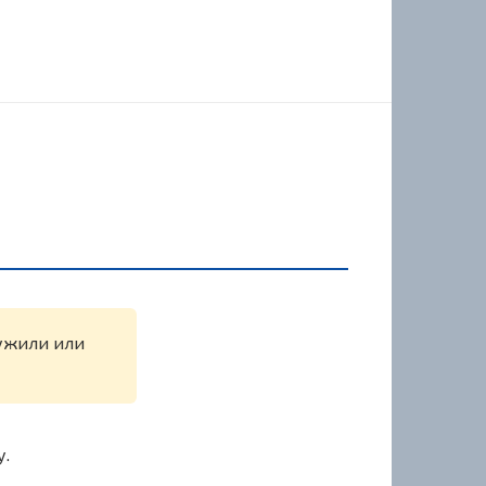
ружили или
у.