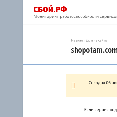
Перейти
СБОЙ.РФ
к
контенту
Мониторинг работоспособности сервисов
Главная
»
Другие сайты
shopotam.com
Cегодня 06 а
Если сервис нед