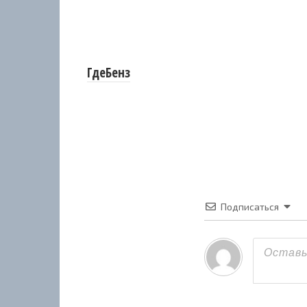
ГдеБенз
Подписаться