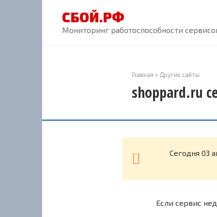
Перейти
СБОЙ.РФ
к
контенту
Мониторинг работоспособности сервисов
Главная
»
Другие сайты
shoppard.ru с
Cегодня 03 
Если сервис нед