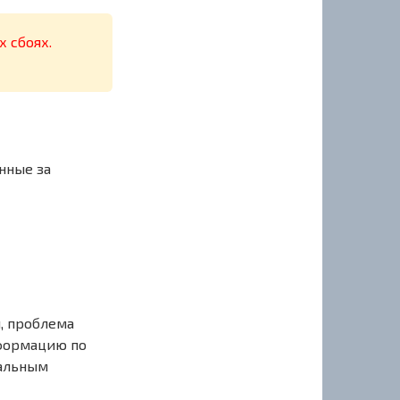
х сбоях.
нные за
, проблема
нформацию по
иальным