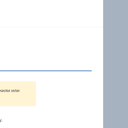
ужили или
у.