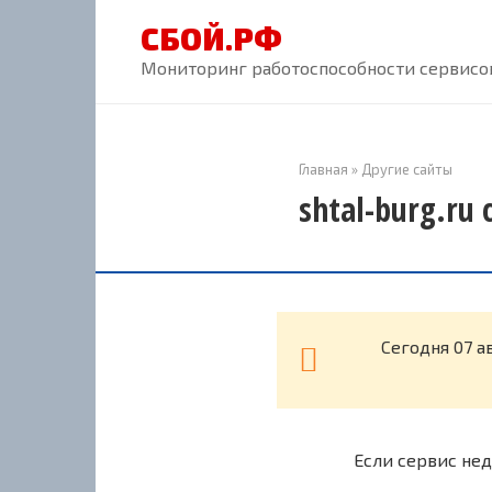
Перейти
СБОЙ.РФ
к
контенту
Мониторинг работоспособности сервисов
Главная
»
Другие сайты
shtal-burg.ru
Cегодня 07 а
Если сервис нед