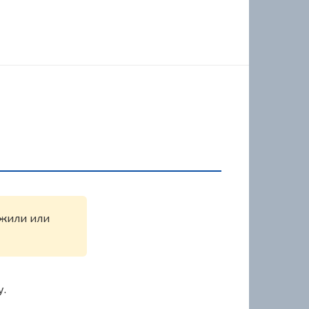
ужили или
у.