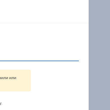
ужили или
у.