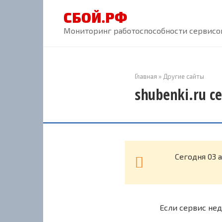
Перейти
СБОЙ.РФ
к
контенту
Мониторинг работоспособности сервисов
Главная
»
Другие сайты
shubenki.ru с
Cегодня 03 
Если сервис нед