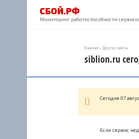
Перейти
СБОЙ.РФ
к
контенту
Мониторинг работоспособности сервисов
Главная
»
Другие сайты
siblion.ru се
Cегодня 07 авгу
Если сервис нед