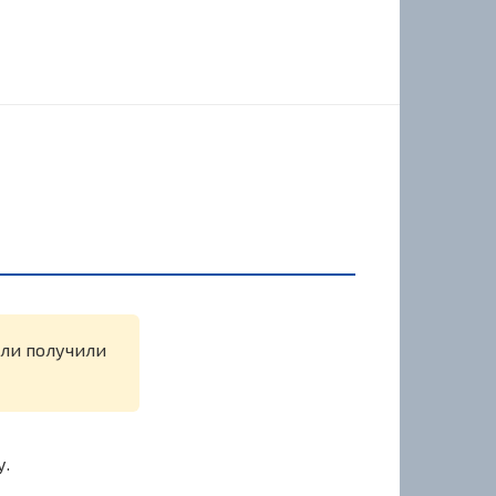
или получили
у.