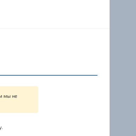
ем мы не
у.