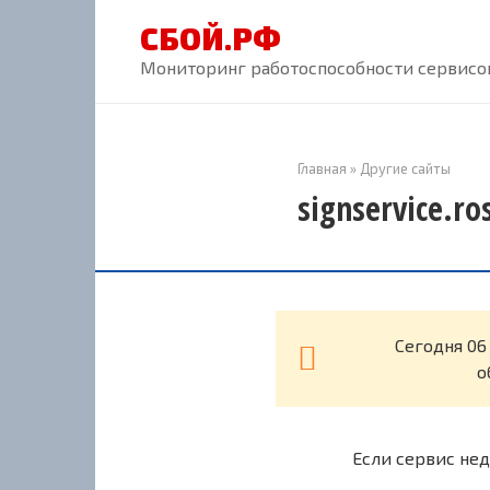
Перейти
СБОЙ.РФ
к
контенту
Мониторинг работоспособности сервисов
Главная
»
Другие сайты
signservice.r
Cегодня 06 
о
Если сервис нед