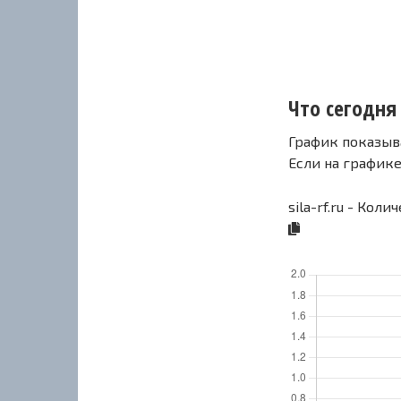
Что сегодня с
График показыв
Если на график
sila-rf.ru - Кол