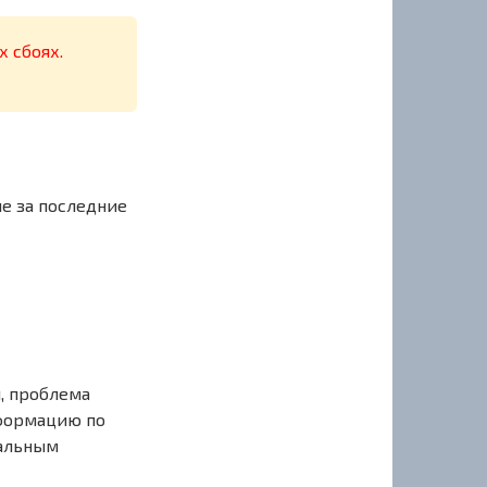
х сбоях.
ые за последние
, проблема
нформацию по
иальным