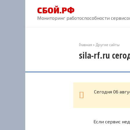
Перейти
СБОЙ.РФ
к
контенту
Мониторинг работоспособности сервисов
Главная
»
Другие сайты
sila-rf.ru сег
Cегодня 06 авгу
Если сервис нед