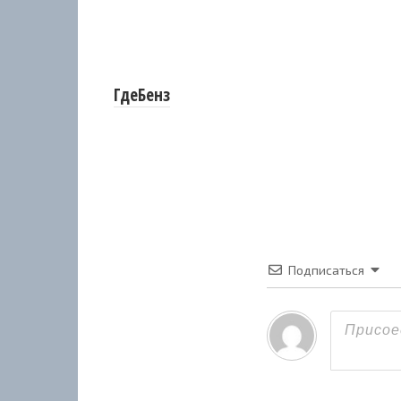
ГдеБенз
Подписаться