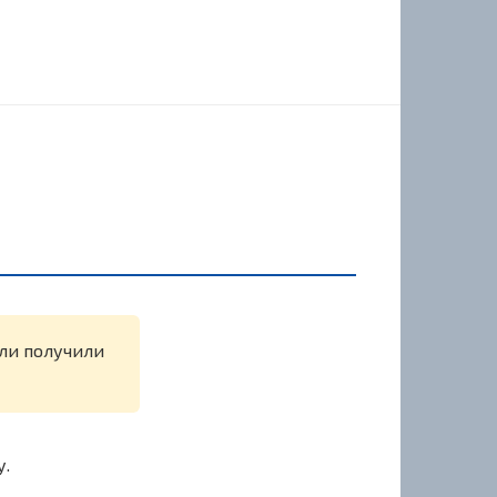
или получили
у.