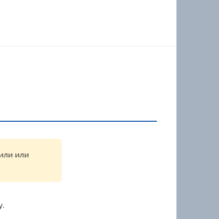
жили или
у.