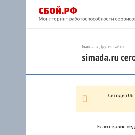
Перейти
СБОЙ.РФ
к
контенту
Мониторинг работоспособности сервисов
Главная
»
Другие сайты
simada.ru сег
Cегодня 06
Если сервис нед