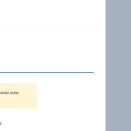
жили или
у.