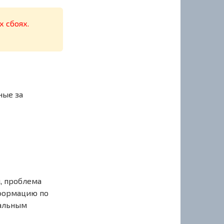
х сбоях.
ные за
, проблема
нформацию по
иальным