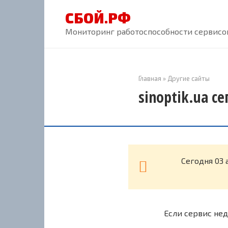
Перейти
СБОЙ.РФ
к
контенту
Мониторинг работоспособности сервисов
Главная
»
Другие сайты
sinoptik.ua с
Cегодня 03 
Если сервис нед