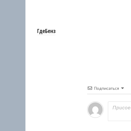
ГдеБенз
Подписаться