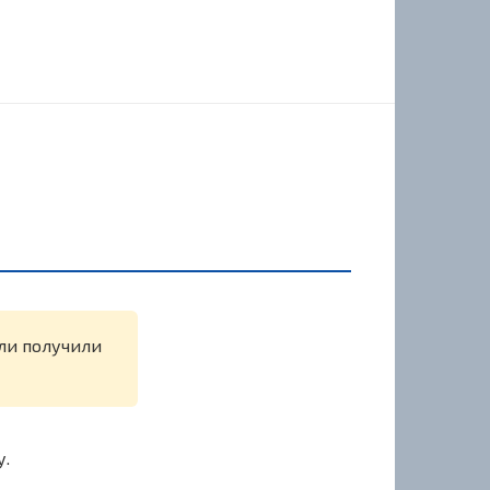
или получили
у.