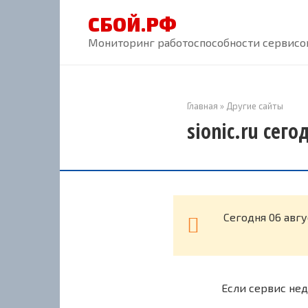
Перейти
СБОЙ.РФ
к
контенту
Мониторинг работоспособности сервисов
Главная
»
Другие сайты
sionic.ru сег
Cегодня 06 авгу
Если сервис нед