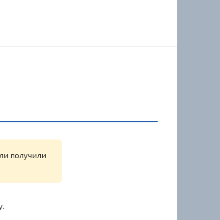
или получили
у.