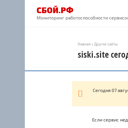
Перейти
СБОЙ.РФ
к
контенту
Мониторинг работоспособности сервисов
Главная
»
Другие сайты
siski.site сег
Cегодня 07 авгу
Если сервис нед