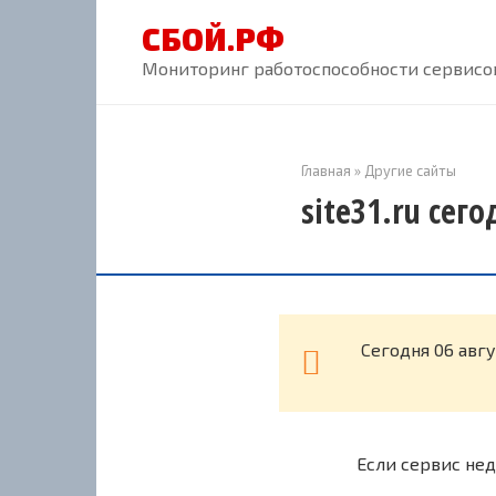
Перейти
СБОЙ.РФ
к
контенту
Мониторинг работоспособности сервисов
Главная
»
Другие сайты
site31.ru сег
Cегодня 06 авгу
Если сервис нед