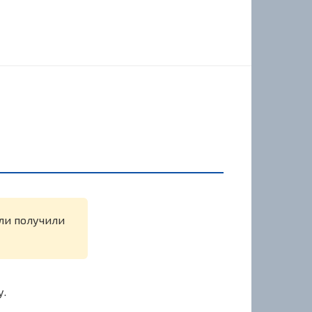
или получили
у.