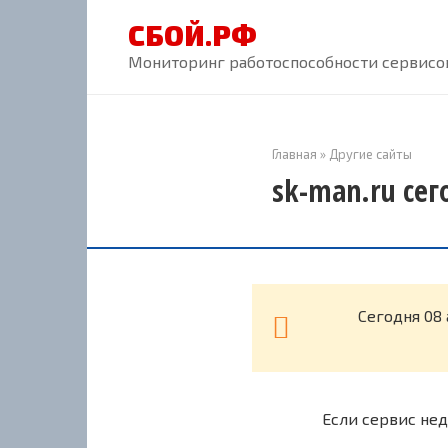
Перейти
СБОЙ.РФ
к
контенту
Мониторинг работоспособности сервисов
Главная
»
Другие сайты
sk-man.ru сег
Cегодня 08 
Если сервис нед