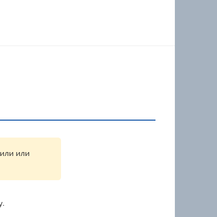
жили или
у.