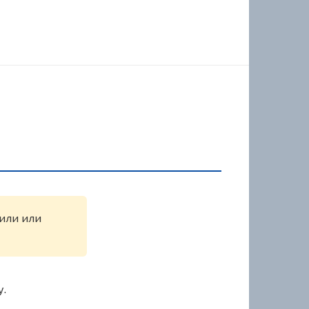
жили или
у.