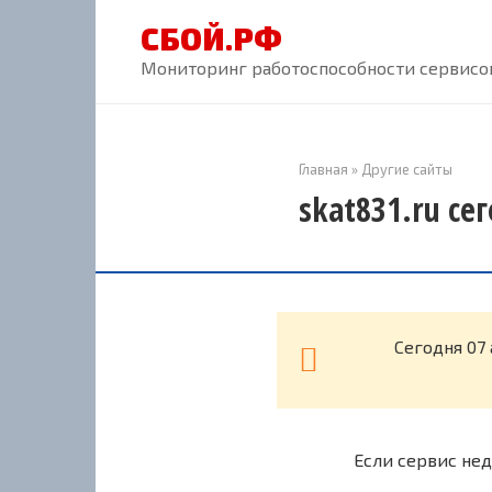
Перейти
СБОЙ.РФ
к
контенту
Мониторинг работоспособности сервисов
Главная
»
Другие сайты
skat831.ru се
Cегодня 07 
Если сервис нед