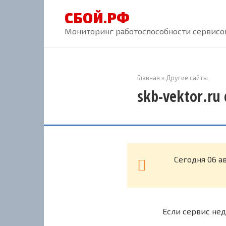
Перейти
СБОЙ.РФ
к
контенту
Мониторинг работоспособности сервисов
Главная
»
Другие сайты
skb-vektor.ru
Cегодня 06 а
Если сервис нед