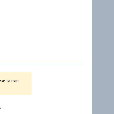
ружили или
у.