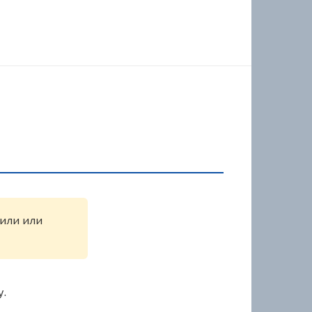
жили или
у.