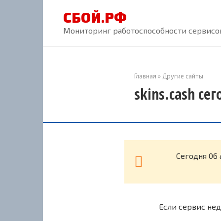
Перейти
СБОЙ.РФ
к
контенту
Мониторинг работоспособности сервисов
Главная
»
Другие сайты
skins.cash се
Cегодня 06 
Если сервис нед