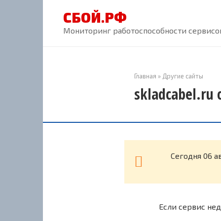
Перейти
СБОЙ.РФ
к
контенту
Мониторинг работоспособности сервисов
Главная
»
Другие сайты
skladcabel.ru
Cегодня 06 а
Если сервис нед