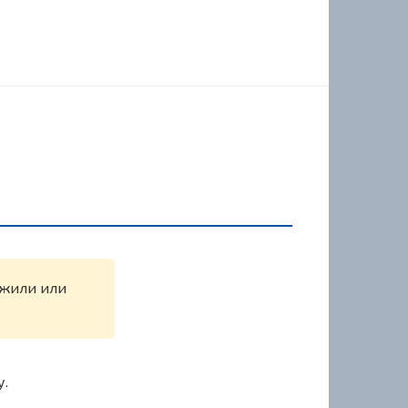
ужили или
у.