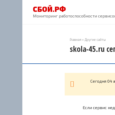
Перейти
СБОЙ.РФ
к
контенту
Мониторинг работоспособности сервисов
Главная
»
Другие сайты
skola-45.ru с
Cегодня 04 
Если сервис нед