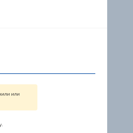
ужили или
у.