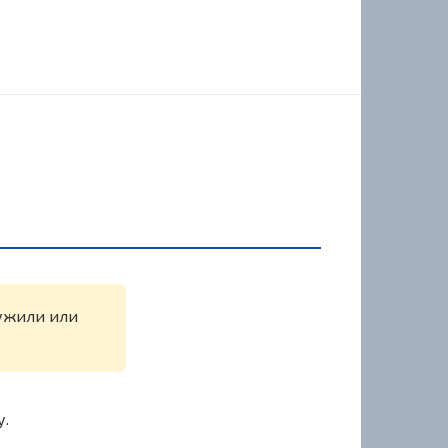
ружили или
у.