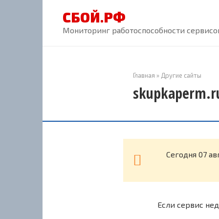
Перейти
СБОЙ.РФ
к
контенту
Мониторинг работоспособности сервисов
Главная
»
Другие сайты
skupkaperm.ru
Cегодня 07 ав
Если сервис нед