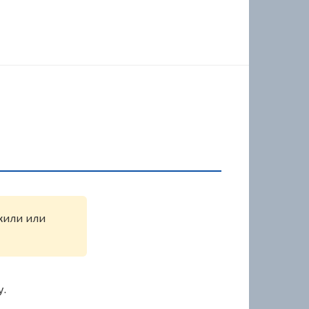
ужили или
у.