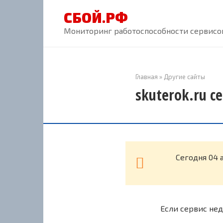
Перейти
СБОЙ.РФ
к
контенту
Мониторинг работоспособности сервисов
Главная
»
Другие сайты
skuterok.ru с
Cегодня 04 
Если сервис нед