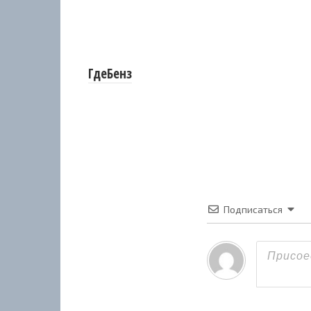
ГдеБенз
Подписаться