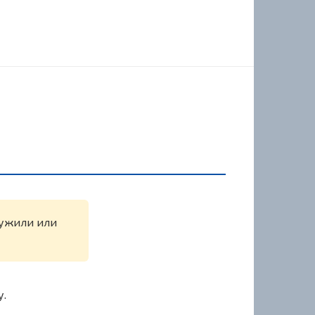
аружили или
у.