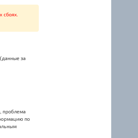
х сбоях.
 (данные за
, проблема
нформацию по
иальным