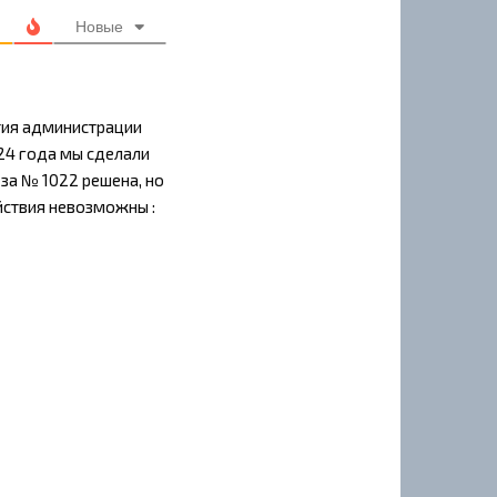
Новые
тия администрации
24 года мы сделали
 за № 1022 решена, но
йствия невозможны :