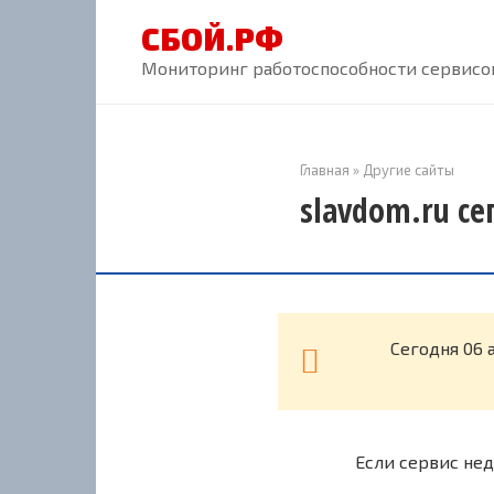
Перейти
СБОЙ.РФ
к
контенту
Мониторинг работоспособности сервисов
Главная
»
Другие сайты
slavdom.ru се
Cегодня 06 
Если сервис нед