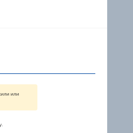
жили или
у.