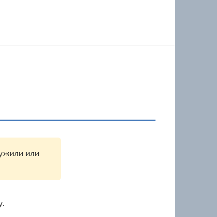
ружили или
у.