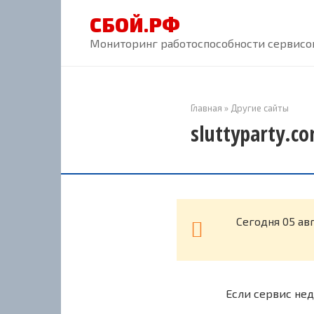
Перейти
СБОЙ.РФ
к
контенту
Мониторинг работоспособности сервисов
Главная
»
Другие сайты
sluttyparty.c
Cегодня 05 ав
Если сервис нед