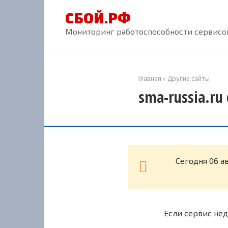
Перейти
СБОЙ.РФ
к
контенту
Мониторинг работоспособности сервисов
Главная
»
Другие сайты
sma-russia.ru
Cегодня 06 а
Если сервис нед