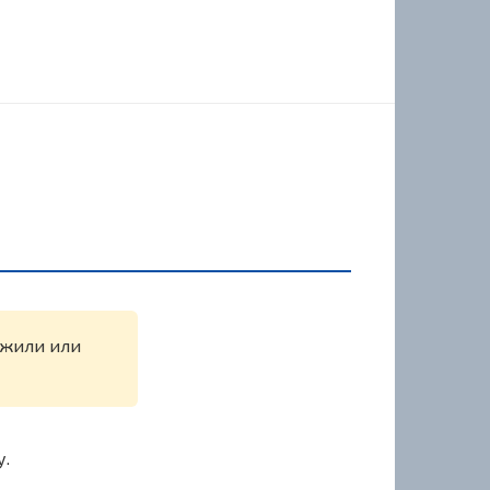
ружили или
у.