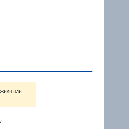
ружили или
у.