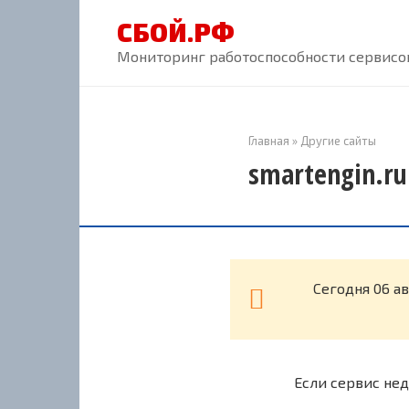
Перейти
СБОЙ.РФ
к
контенту
Мониторинг работоспособности сервисов
Главная
»
Другие сайты
smartengin.ru
Cегодня 06 а
Если сервис нед