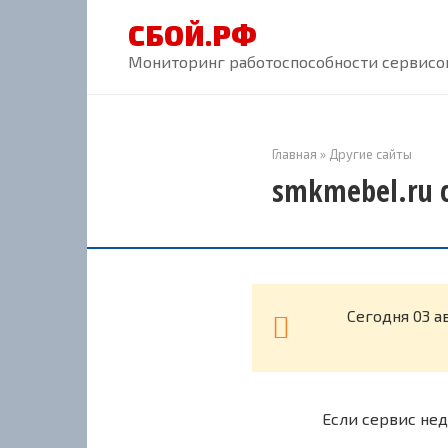
Перейти
СБОЙ.РФ
к
контенту
Мониторинг работоспособности сервисов
Главная
»
Другие сайты
smkmebel.ru 
Cегодня 03 а
Если сервис нед