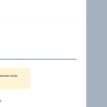
ужили или
у.