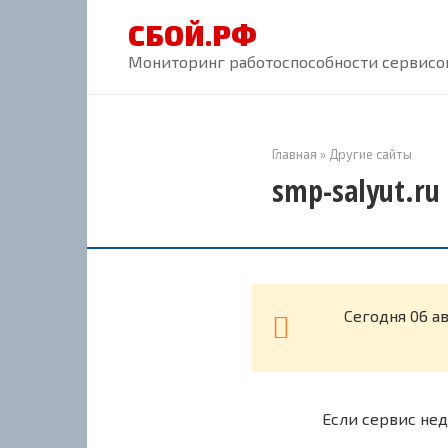
Перейти
СБОЙ.РФ
к
контенту
Мониторинг работоспособности сервисов
Главная
»
Другие сайты
smp-salyut.ru
Cегодня 06 а
Если сервис нед