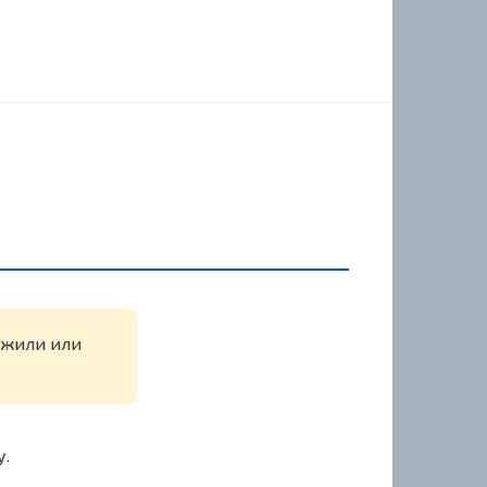
ружили или
у.