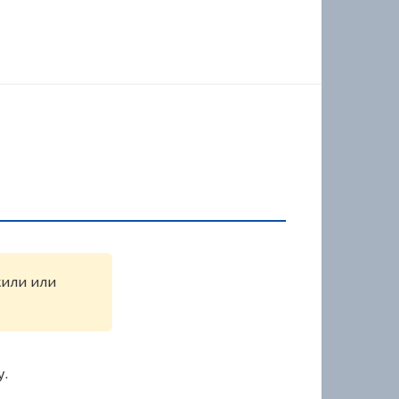
жили или
у.