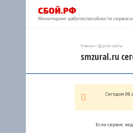
Перейти
СБОЙ.РФ
к
контенту
Мониторинг работоспособности сервисов
Главная
»
Другие сайты
smzural.ru се
Cегодня 06 
Если сервис нед