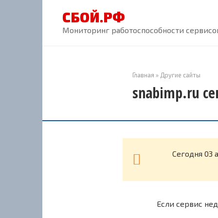
Перейти
СБОЙ.РФ
к
контенту
Мониторинг работоспособности сервисов
Главная
»
Другие сайты
snabimp.ru се
Cегодня 03 
Если сервис нед