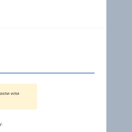
жили или
у.